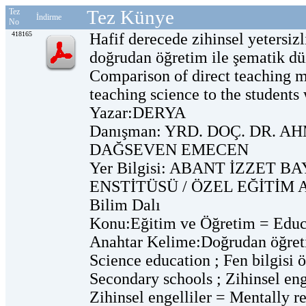
Tez Künye
Tez
İndirme
No
418165
Hafif derecede zihinsel yetersiz
doğrudan öğretim ile şematik düz
Comparison of direct teaching 
teaching science to the students 
Yazar:DERYA
Danışman: YRD. DOÇ. DR. A
DAĞSEVEN EMECEN
Yer Bilgisi: ABANT İZZET 
ENSTİTÜSÜ / ÖZEL EĞİTİM ANA
Bilim Dalı
Konu:Eğitim ve Öğretim = Educ
Anahtar Kelime:Doğrudan öğretim
Science education ; Fen bilgisi 
Secondary schools ; Zihinsel eng
Zihinsel engelliler = Mentally r