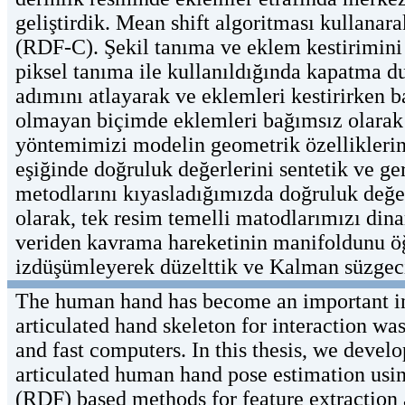
geliştirdik. Mean shift algoritması kullanar
(RDF-C). Şekil tanıma ve eklem kestirimini b
piksel tanıma ile kullanıldığında kapatma d
adımını atlayarak ve eklemleri kestirirken 
olmayan biçimde eklemleri bağımsız olarak 
yöntemimizi modelin geometrik özelliklerin
eşiğinde doğruluk değerlerini sentetik ve 
metodlarını kıyasladığımızda doğruluk değer
olarak, tek resim temelli matodlarımızı dina
veriden kavrama hareketinin manifoldunu ö
izdüşümleyerek düzelttik ve Kalman süzgeci 
The human hand has become an important int
articulated hand skeleton for interaction wa
and fast computers. In this thesis, we deve
articulated human hand pose estimation usi
(RDF) based methods for feature extraction 