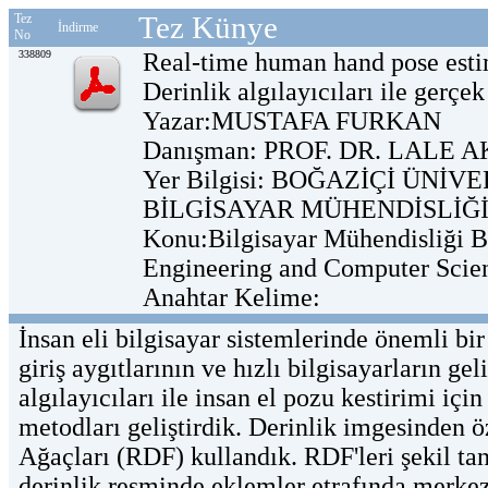
Tez Künye
Tez
İndirme
No
338809
Real-time human hand pose estim
Derinlik algılayıcıları ile gerçe
Yazar:MUSTAFA FURKAN
Danışman: PROF. DR. LALE 
Yer Bilgisi: BOĞAZİÇİ ÜNİV
BİLGİSAYAR MÜHENDİSLİĞİ
Konu:Bilgisayar Mühendisliği B
Engineering and Computer Scie
Anahtar Kelime:
İnsan eli bilgisayar sistemlerinde önemli bir
giriş aygıtlarının ve hızlı bilgisayarların g
algılayıcıları ile insan el pozu kestirimi i
metodları geliştirdik. Derinlik imgesinden 
Ağaçları (RDF) kullandık. RDF'leri şekil ta
derinlik resminde eklemler etrafında merkez