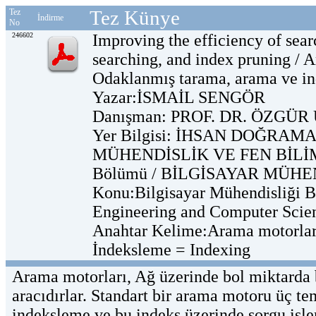
Tez Künye
Tez
İndirme
No
246602
Improving the efficiency of sear
searching, and index pruning / A
Odaklanmış tarama, arama ve ind
Yazar:İSMAİL SENGÖR
Danışman: PROF. DR. ÖZGÜ
Yer Bilgisi: İHSAN DOĞRAM
MÜHENDİSLİK VE FEN BİLİMLE
Bölümü / BİLGİSAYAR MÜHE
Konu:Bilgisayar Mühendisliği B
Engineering and Computer Scie
Anahtar Kelime:Arama motorları
İndeksleme = Indexing
Arama motorları, Ağ üzerinde bol miktarda b
aracıdırlar. Standart bir arama motoru üç tem
indeksleme ve bu indeks üzerinde sorgu işle