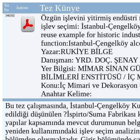
Tez Künye
Tez
İndirme
No
346502
Özgün işlevini yitirmiş endüstri
işlev seçimi: İstanbul-Çengelköy
reuse example for historic indust
function:Istanbul-Çengelköy alc
Yazar:RUKİYE BİLGE
Danışman: YRD. DOÇ. ŞEN
Yer Bilgisi: MİMAR SİNAN 
BİLİMLERİ ENSTİTÜSÜ / İÇ
Konu:İç Mimari ve Dekorasyon =
Anahtar Kelime:
Bu tez çalışmasında, İstanbul-Çengelköy Kul
edildiği düşünülen ?İspirto/Suma Fabrikası k
yapılar kapsamında mevcut durumunun belg
yeniden kullanımındaki işlev seçim analizin
bölümden oluşmaktadır. Giriş bölümünde ça