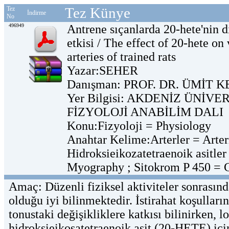
Tez Künye
Tez
İndirme
No
496949
Antrene sıçanlarda 20-hete'nin di
etkisi / The effect of 20-hete on
arteries of trained rats
Yazar:SEHER
Danışman: PROF. DR. ÜMİT
Yer Bilgisi: AKDENİZ ÜNİVE
FİZYOLOJİ ANABİLİM DALI
Konu:Fizyoloji = Physiology
Anahtar Kelime:Arterler = Arteri
Hidroksieikozatetraenoik asitle
Myography ; Sitokrom P 450 = C
Amaç: Düzenli fiziksel aktiviteler sonrasınd
olduğu iyi bilinmektedir. İstirahat koşullar
tonustaki değişikliklere katkısı bilinirken,
hidroksieikosatetraenoik asit (20-HETE) içi