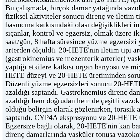
Bu çalışmada, birçok damar yatağında vazoko
fiziksel aktiviteler sonucu direnç ve iletim t
basıncına katkısındaki olası değişiklikleri 
sıçanlar, kontrol ve egzersiz, olmak üzere ik
saat/gün, 8 hafta süresince yüzme egzersizi y
arterden ölçüldü. 20-HETE'nin iletim tipi ar
(gastrokinemius ve mezenterik arterler) vas
yaptığı etkilere katkısı organ banyosu ve mi
HETE düzeyi ve 20-HETE üretiminden soru
Düzenli yüzme egzersizleri sonucu 20-HETE
azaldığı saptandı. Gastroknemius direnç da
azaldığı hem doğrudan hem de çeşitli vazoko
olduğu belirgin olarak gözlenirken, torasik 
saptandı. CYP4A ekspresyonu ve 20-HETE ür
Egzersize bağlı olarak, 20-HETE'nin kan ba
direnç damarlarında vasküler tonusa vazokon