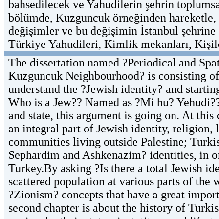
bahsedilecek ve Yahudilerin şehrin toplumsa
bölümde, Kuzguncuk örneğinden hareketle, 
değişimler ve bu değişimin İstanbul şehrine
Türkiye Yahudileri, Kimlik mekanları, Kişil
The dissertation named ?Periodical and Spa
Kuzguncuk Neighbourhood? is consisting of f
understand the ?Jewish identity? and starting
Who is a Jew?? Named as ?Mi hu? Yehudi?? in
and state, this argument is going on. At this
an integral part of Jewish identity, religion, 
communities living outside Palestine; Turkis
Sephardim and Ashkenazim? identities, in or
Turkey.By asking ?Is there a total Jewish id
scattered population at various parts of the
?Zionism? concepts that have a great import
second chapter is about the history of Turkis