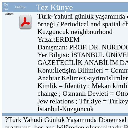
Tez Künye
Tez
İndirme
No
261688
Türk-Yahudi günlük yaşamında 
örneği / Periodical and spatial c
Kuzguncuk neighbourhood
Yazar:ERDEM
Danışman: PROF. DR. NURD
Yer Bilgisi: İSTANBUL ÜNİV
GAZETECİLİK ANABİLİM D
Konu:İletişim Bilimleri = Comm
Anahtar Kelime:Gayrimüslimler 
Kimlik = Identity ; Mekan kimli
change ; Osmanlı Devleti = Otto
Jew relations ; Türkiye = Turke
İstanbul-Kuzguncuk
?Türk Yahudi Günlük Yaşamında Dönemsel 
araştırma, beş ana bölümden oluşmaktadır.B