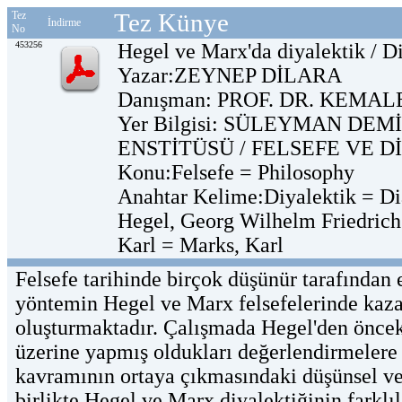
Tez Künye
Tez
İndirme
No
453256
Hegel ve Marx'da diyalektik / D
Yazar:ZEYNEP DİLARA
Danışman: PROF. DR. KEMA
Yer Bilgisi: SÜLEYMAN DEM
ENSTİTÜSÜ / FELSEFE VE D
Konu:Felsefe = Philosophy
Anahtar Kelime:Diyalektik = Dial
Hegel, Georg Wilhelm Friedrich
Karl = Marks, Karl
Felsefe tarihinde birçok düşünür tarafından e
yöntemin Hegel ve Marx felsefelerinde kaz
oluşturmaktadır. Çalışmada Hegel'den öncek
üzerine yapmış oldukları değerlendirmelere 
kavramının ortaya çıkmasındaki düşünsel ve 
birlikte Hegel ve Marx diyalektiğinin farklıl