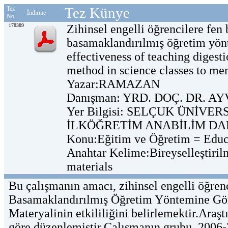
Tez Künye
Tez
İndirme
No
178389
Zihinsel engelli öğrencilere fen
basamaklandırılmış öğretim yönt
effectiveness of teaching digest
method in science classes to me
Yazar:RAMAZAN
Danışman: YRD. DOÇ. DR. A
Yer Bilgisi: SELÇUK ÜNİVER
İLKÖĞRETİM ANABİLİM DALI / 
Konu:Eğitim ve Öğretim = Educ
Anahtar Kelime:Bireyselleştiril
materials
Bu çalışmanın amacı, zihinsel engelli öğrenc
Basamaklandırılmış Öğretim Yöntemine Göre
Materyalinin etkililiğini belirlemektir.Araş
göre düzenlemiştir.Çalışmanın grubu, 2006-