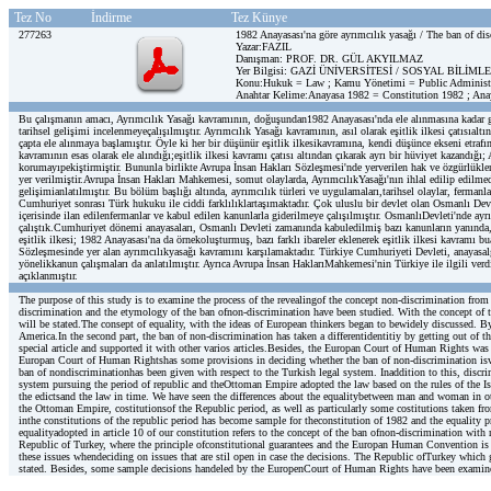
Tez No
İndirme
Tez Künye
277263
1982 Anayasası'na göre ayrımcılık yasağı / The ban of di
Yazar:FAZIL
Danışman: PROF. DR. GÜL AKYILMAZ
Yer Bilgisi: GAZİ ÜNİVERSİTESİ / SOSYAL BİLİM
Konu:Hukuk = Law ; Kamu Yönetimi = Public Administ
Anahtar Kelime:Anayasa 1982 = Constitution 1982 ; Ana
Bu çalışmanın amacı, Ayrımcılık Yasağı kavramının, doğuşundan1982 Anayasası'nda ele alınmasına kadar ge
tarihsel gelişimi incelenmeyeçalışılmıştır. Ayrımcılık Yasağı kavramının, asıl olarak eşitlik ilkesi çatısıal
çapta ele alınmaya başlamıştır. Öyle ki her bir düşünür eşitlik ilkesikavramına, kendi düşünce ekseni etraf
kavramının esas olarak ele alındığı;eşitlik ilkesi kavramı çatısı altından çıkarak ayrı bir hüviyet kazandığ
korumayıpekiştirmiştir. Bununla birlikte Avrupa İnsan Hakları Sözleşmesi'nde yerverilen hak ve özgürlük
yer verilmiştir.Avrupa İnsan Hakları Mahkemesi, somut olaylarda, AyrımcılıkYasağı'nın ihlal edilip edilmed
gelişimianlatılmıştır. Bu bölüm başlığı altında, ayrımcılık türleri ve uygulamaları,tarihsel olaylar, ferm
Cumhuriyet sonrası Türk hukuku ile ciddi farklılıklartaşımaktadır. Çok uluslu bir devlet olan Osmanlı Dev
içerisinde ilan edilenfermanlar ve kabul edilen kanunlarla giderilmeye çalışılmıştır. OsmanlıDevleti'nde a
çalıştık.Cumhuriyet dönemi anayasaları, Osmanlı Devleti zamanında kabuledilmiş bazı kanunların yanında, 
eşitlik ilkesi; 1982 Anayasası'na da örnekoluşturmuş, bazı farklı ibareler eklenerek eşitlik ilkesi kavramı
Sözleşmesinde yer alan ayrımcılıkyasağı kavramını karşılamaktadır. Türkiye Cumhuriyeti Devleti, anayasal
yönelikkanun çalışmaları da anlatılmıştır. Ayrıca Avrupa İnsan HaklarıMahkemesi'nin Türkiye ile ilgili ver
açıklanmıştır.
The purpose of this study is to examine the process of the revealingof the concept non-discrimination from i
discrimination and the etymology of the ban ofnon-discrimination have been studied. With the concept of the
will be stated.The consept of equality, with the ideas of European thinkers began to bewidely discussed. B
America.In the second part, the ban of non-discrimination has taken a differentidentitiy by getting out o
special article and supported it with other varios articles.Besides, the Europan Court of Human Rights was 
Europan Court of Human Rightshas some provisions in deciding whether the ban of non-discrimination isviol
ban of nondiscriminationhas been given with respect to the Turkish legal system. Inaddition to this, discrim
system pursuing the period of republic and theOttoman Empire adopted the law based on the rules of the Is
the edictsand the law in time. We have seen the differences about the equalitybetween man and woman in otta
the Ottoman Empire, costitutionsof the Republic period, as well as particularly some costitutions taken fr
inthe constitutions of the republic period has become sample for theconstitution of 1982 and the equality pri
equalityadopted in article 10 of our constitution refers to the concept of the ban ofnon-discrimination wi
Republic of Turkey, where the principle ofconstitutional guarantees and the Europan Human Convention i
these issues whendeciding on issues that are stil open in case the decisions. The Republic ofTurkey which g
stated. Besides, some sample decisions handeled by the EuropenCourt of Human Rights have been examined