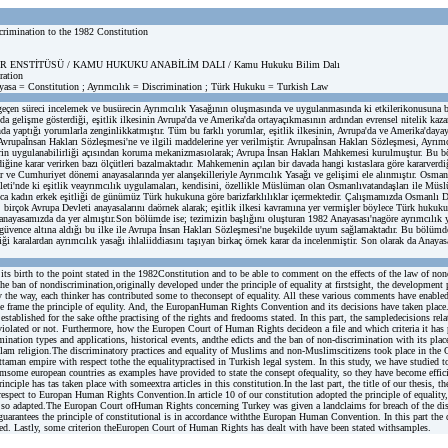
scrimination to the 1982 Constitution
LER ENSTİTÜSÜ / KAMU HUKUKU ANABİLİM DALI / Kamu Hukuku Bilim Dalı
ration
yasa = Constitution ; Ayrımcılık = Discrimination ; Türk Hukuku = Turkish Law
çen süreci incelemek ve busürecin Ayrımcılık Yasağının oluşmasında ve uygulanmasında ki etkilerikonusuna bi
tında gelişme gösterdiği, eşitlik ilkesinin Avrupa'da ve Amerika'da ortayaçıkmasının ardından evrensel nitelik kaz
ında yaptığı yorumlarla zenginlikkatmıştır. Tüm bu farklı yorumlar, eşitlik ilkesinin, Avrupa'da ve Amerika'daya
ı; Avrupaİnsan Hakları Sözleşmesi'ne ve ilgili maddelerine yer verilmiştir. Avrupaİnsan Hakları Sözleşmesi, Ayrı
lerin uygulanabilirliği açısından koruma mekanizmasıolarak; Avrupa İnsan Hakları Mahkemesi kurulmuştur. Bu 
iğine karar verirken bazı ölçütleri bazalmaktadır. Mahkemenin açılan bir davada hangi kıstaslara göre kararver
anlar ve Cumhuriyet dönemi anayasalarında yer alanşekilleriyle Ayrımcılık Yasağı ve gelişimi ele alınmıştır. Os
leti'nde ki eşitlik veayrımcılık uygulamaları, kendisini, özellikle Müslüman olan Osmanlıvatandaşları ile Müs
yrıca kadın erkek eşitliği de günümüz Türk hukukuna göre barizfarklılıklar içermektedir. Çalışmamızda Osmanlı 
birçok Avrupa Devleti anayasalarını daörnek alarak; eşitlik ilkesi kavramına yer vermişler böylece Türk hukuk
 buanayasamızda da yer almıştır.Son bölümde ise; tezimizin başlığını oluşturan 1982 Anayasası'nagöre ayrımcılık 
güvence altına aldığı bu ilke ile Avrupa İnsan Hakları Sözleşmesi'ne buşekilde uyum sağlamaktadır. Bu bölümde 
diği karalardan ayrımcılık yasağı ihlaliiddiasını taşıyan birkaç örnek karar da incelenmiştir. Son olarak da Ana
ts birth to the point stated in the 1982Constitution and to be able to comment on the effects of the law of nond
 ban of nondiscrimination,originally developed under the principle of equality at firstsight, the development pr
y the way, each thinker has contributed some to theconsept of equality. All these various comments have enabled 
f the frame the principle of equlity. And, the EuropanHuman Rights Convention and its decisions have taken pl
established for the sake ofthe practising of the rights and fredooms stated. In this part, the sampledecisions 
ated or not. Furthermore, how the Europen Court of Human Rights decideon a file and which criteria it has proc
ination types and applications, historical events, andthe edicts and the ban of non-discrimination with its place
lam religion.The discriminatory practices and equality of Muslims and non-Muslimscitizens took place in the O
man empire with respect tothe the equalitypractised in Turkish legal system. In this study, we have studied to e
omsome european countries as examples have provided to state the consept ofequality, so they have become effici
nciple has tas taken place with someextra articles in this constitution.In the last part, the title of our thesis, 
th respect to Europan Human Rights Convention.In article 10 of our constitution adopted the principle of equali
s so adapted.The Europan Court ofHuman Rights concerning Turkey was given a landclaims for breach of the d
uarantees the principle of constitutional is in accordance withthe Europan Human Convention. In this part the di
. Lastly, some criterion theEuropen Court of Human Rights has dealt with have been stated withsamples.