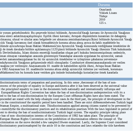
Durumu
Onaylandı
Yüksek Lisans
Türkçe
2010
125 s.
r yorum getirebilmektir. Bu çerçevede birinci bölümde, AyrımcılıkYasağı kavramı ile Ayrımcılık Yasağının
anma süreci anlatılmayaçalışılmıştır. Eşitlik ilkesi kavramı; Avrupalı düşünürlerin kuramları ile dahageniş
yılmasına; ulusal ve uluslar arası belgelerde yer almasına zeminhazırlamıştır.İkinci bölümde Ayrımcılık Yasağı
mcılık Yasağı kavramını özel olarak birmaddesiyle koruma altına almış ayrıca da farklı maddelerle bu
bölümde ayrıcaAvrupa İnsan Hakları Mahkemesi'nin Ayrımcılık Yasağı konusunda verdiğikarar örneklerine de
diği de örnek davalarla birlikte açıklanmıştır.112Üçüncü bölümde Ayrımcılık Yasağı ilkesinin Türk hukukunda
manlı Devletihukuku, İslam dininin emrettiği kurallardan oluşan şer'i hukuku benimsemişolması nedeniyle,
lüman olmayan vatandaşları arasında göstermiştir.Vatandaşlar arasında uygulanan bu ayrımcılık; zaman
Devleti zamanındauygulanan bu iki tür ayrımcılık örneklerine ve iyileştirme çabalarına yervermeye
undaAyrımcılık Yasağının gelişmesinde etkili olmuşlardır. Cumhuriyet dönemianayasalarında yer verilen
yasağına yer verilmiştir. Anayasamızda 10. madde de kabuledilen eşitlik ilkesi, Avrupa İnsan Hakları
1982 Anayasası'nın 10. maddesiile koruma altına aldığı ayrımcılık türlerine yer verilerek, korumaya
yasaMahkemesi'nin bu konuda karar verirken göz önünde bulundurduğu kıstaslaryine örnek kararlarla
iscriminationin terms of preparation and practising. In this sense ,theconsept of the ban of non-
ocess of the principle of equality in Europe andAmerica after it has been deserved as the universal value
the principleof equality to state in the documents both nationally and internationally inEuropa and
ace. EuropanHuman Rights Convention has taken the ban of non-discrimination underprotection with its a
related to the ban of non-discrimination by the Europen Court ofHuman Rights have also been stated. The
eeded are stated with the help ofsample court cases.In the third part, the principle of development in the
 in the constitutionof the republic period have been handled. There are strict differencesbetween Turkish legal
ttaman Empire, a multinational state. Thisdiscrimination applied among citizens started to be prevented by
xemlifythe the discriminatory practices and its rehabilitation practises.With the laws legislated in period of
ent to develop the ban of nondiscriminationin Turkish legal system. The equality principle taking place
the ban of non- discrimination interms of the Constitution of 1982 has taken place. The principle of
ty,Europan Human Rights Convention on the prohibition of discrimination refersto the consept of. The
iscrimination on the move decided a few samples116were examined. Lastly, the Supreme Court considered
scriminatory practicesadopted by the aricle 10 in the constitution and laws relatedto the title havebeen