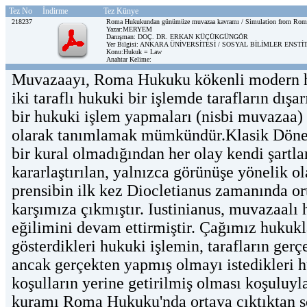
Tez No
İndirme
Tez Künye
218237
Roma Hukukundan günümüze muvazaa kavramı / Simulation from Rom
Yazar:MERYEM
Danışman: DOÇ. DR. ERKAN KÜÇÜKGÜNGÖR
Yer Bilgisi: ANKARA ÜNİVERSİTESİ / SOSYAL BİLİMLER ENSTİT
Konu:Hukuk = Law
Anahtar Kelime:
Muvazaayı, Roma Hukuku kökenli modern hu
iki taraflı hukuki bir işlemde tarafların dış
bir hukuki işlem yapmaları (nisbi muvazaa)
olarak tanımlamak mümkündür.Klasik Dönem
bir kural olmadığından her olay kendi şartlar
kararlaştırılan, yalnızca görünüşe yönelik ol
prensibin ilk kez Diocletianus zamanında o
karşımıza çıkmıştır. Iustinianus, muvazaalı 
eğilimini devam ettirmiştir. Çağımız hukukla
gösterdikleri hukuki işlemin, tarafların ger
ancak gerçekten yapmış olmayı istedikleri 
koşulların yerine getirilmiş olması koşuluyl
kuramı Roma Hukuku'nda ortaya çıktıktan so