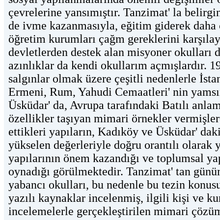
çevrelerine yansımıştır. Tanzimat' la belirgin
de ivme kazanmasıyla, eğitim giderek daha
öğretim kurumları çağm gereklerini karşıla
devletlerden destek alan misyoner okulları d
azınlıklar da kendi okullarım açmışlardır. 1
salgınlar olmak üzere çeşitli nedenlerle İst
Ermeni, Rum, Yahudi Cemaatleri' nin yamsı
Üsküdar' da, Avrupa tarafındaki Batılı anlam
özellikler taşıyan mimari örnekler vermişler
ettikleri yapıların, Kadıköy ve Üsküdar' dak
yükselen değerleriyle doğru orantılı olarak y
yapılarının önem kazandığı ve toplumsal y
oynadığı görülmektedir. Tanzimat' tan günü
yabancı okulları, bu nedenle bu tezin konusu 
yazılı kaynaklar incelenmiş, ilgili kişi ve k
incelemelerle gerçekleştirilen mimari çözü