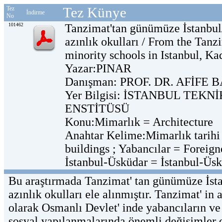
Tez Künye
Tez
İndirme
No
101462
Tanzimat'tan günümüze İstanbul
azınlık okulları / From the Tanz
minority schools in Istanbul, K
Yazar:PINAR
Danışman: PROF. DR. AFİFE 
Yer Bilgisi: İSTANBUL TEKN
ENSTİTÜSÜ
Konu:Mimarlık = Architecture
Anahtar Kelime:Mimarlık tarihi =
buildings ; Yabancılar = Foreign
İstanbul-Üsküdar = İstanbul-Üs
Bu araştırmada Tanzimat' tan günümüze İsta
azınlık okulları ele alınmıştır. Tanzimat' in
olarak Osmanlı Devlet' inde yabancıların ve a
sosyal yapılanmalarında önemli değişimler 